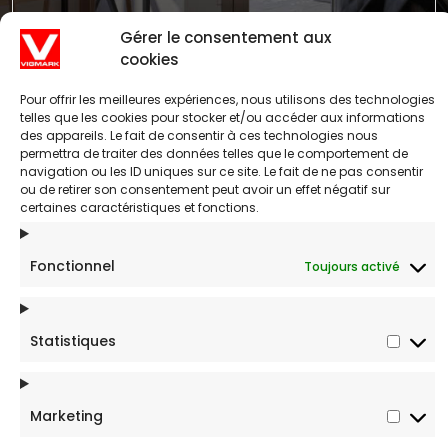
Gérer le consentement aux
cookies
ENVOYER
Pour offrir les meilleures expériences, nous utilisons des technologies
telles que les cookies pour stocker et/ou accéder aux informations
des appareils. Le fait de consentir à ces technologies nous
permettra de traiter des données telles que le comportement de
navigation ou les ID uniques sur ce site. Le fait de ne pas consentir
ou de retirer son consentement peut avoir un effet négatif sur
certaines caractéristiques et fonctions.
Fonctionnel
Toujours activé
1-800-567-1407
7862 Fleuricourt , Montreal, QC, H1R 2L3 Canada
Statistiques
Statis
Marketing
Marke
Gamache Média.
© Tous droits réservés.