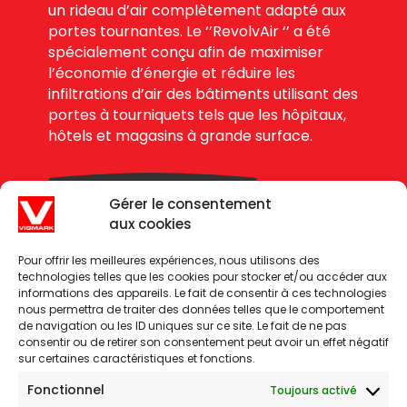
un rideau d’air complètement adapté aux
portes tournantes. Le ‘’RevolvAir ‘’ a été
spécialement conçu afin de maximiser
l’économie d’énergie et réduire les
infiltrations d’air des bâtiments utilisant des
portes à tourniquets tels que les hôpitaux,
hôtels et magasins à grande surface.
DEMANDE DE PRIX
Gérer le consentement
aux cookies
Pour offrir les meilleures expériences, nous utilisons des
technologies telles que les cookies pour stocker et/ou accéder aux
informations des appareils. Le fait de consentir à ces technologies
nous permettra de traiter des données telles que le comportement
de navigation ou les ID uniques sur ce site. Le fait de ne pas
consentir ou de retirer son consentement peut avoir un effet négatif
sur certaines caractéristiques et fonctions.
Fonctionnel
Toujours activé