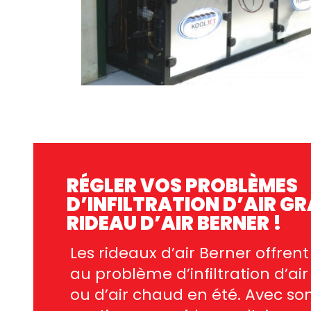
RÉGLER VOS PROBLÈMES
D’INFILTRATION D’AIR G
RIDEAU D’AIR BERNER !
Les rideaux d’air Berner offren
au problème d’infiltration d’air
ou d’air chaud en été. Avec son 