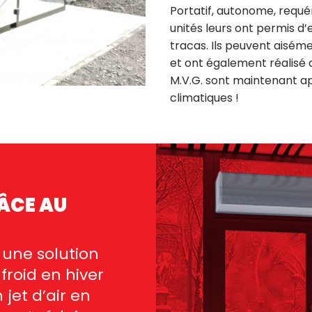
Portatif, autonome, requér
unités leurs ont permis d
tracas. Ils peuvent aiséme
et ont également réalisé 
M.V.G. sont maintenant a
climatiques
!
RÂCE AU
t une solution
 froid en hiver
jet d’air en