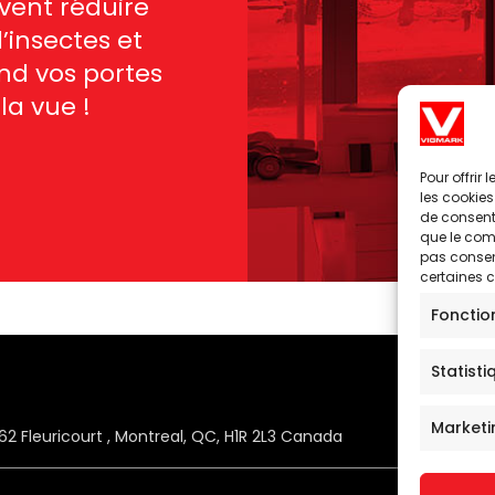
uvent réduire
 d’insectes et
nd vos portes
la vue !
Pour offrir
les cookies
de consenti
que le comp
pas consent
certaines c
Fonctio
Statisti
Marketi
62 Fleuricourt , Montreal, QC, H1R 2L3 Canada