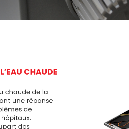
 L’EAU CHAUDE
au chaude de la
g sont une réponse
oblèmes de
 hôpitaux.
upart des