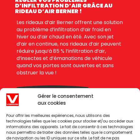
D’INFILTRATION D’AIR GRÂCE AU
RIDEAU D’AIR BERNER !
Les rideaux d’air Berner offrent une solution
au problème d’infiltration d’air froid en
hiver ou d’air chaud en été. Avec son jet
d’air en continue, nos rideaux d’air peuvent
réduire jusqu’à 85 % l’infiltration d’air,
d’insectes et d’émanations de véhicule
quand vos portes sont ouvertes et sans
obstruer la vue !
DEMANDE DE PRIX
Gérer le consentement
aux cookies
Pour offrir les meilleures expériences, nous utilisons des
technologies telles que les cookies pour stocker et/ou accéder aux
informations des appareils. Le fait de consentir à ces technologies
nous permettra de traiter des données telles que le comportement
de navigation ou les ID uniques sur ce site. Le fait de ne pas